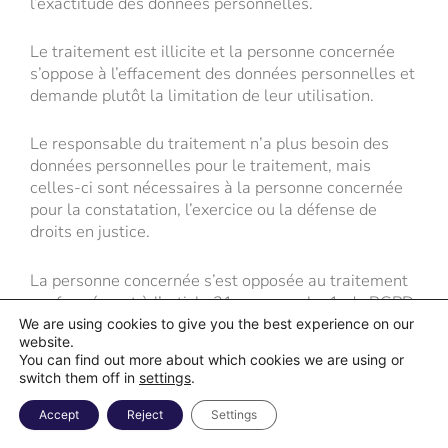
l’exactitude des données personnelles.
Le traitement est illicite et la personne concernée
s’oppose à l’effacement des données personnelles et
demande plutôt la limitation de leur utilisation.
Le responsable du traitement n’a plus besoin des
données personnelles pour le traitement, mais
celles-ci sont nécessaires à la personne concernée
pour la constatation, l’exercice ou la défense de
droits en justice.
La personne concernée s’est opposée au traitement
conformément à l’article 21, paragraphe 1, du RGPD,
dans l’attente de vérifier si les motifs légitimes du
We are using cookies to give you the best experience on our
website.
responsable du traitement prévalent sur ceux de la
You can find out more about which cookies we are using or
personne concernée.
switch them off in
settings
.
Si l’une des conditions susmentionnées est remplie
Accept
Reject
Settings
et qu’une personne concernée souhaite demander la