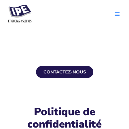
Skip
Main
to
Men
content
Politique de
confidentialité
CONTACTEZ-NOUS
Politique de
confidentialité