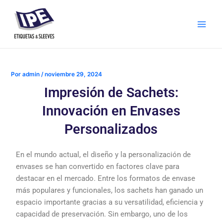
Ir
Navegación
Main
al
de
Men
contenido
entradas
Por
admin
/
noviembre 29, 2024
Impresión de Sachets:
Innovación en Envases
Personalizados
En el mundo actual, el
diseño
y la
personalización
de
envases se han
convertido
en factores
clave
para
destacar en el
mercado
. Entre los
formatos
de
envase
más
populares
y
funcionales
, los
sachets
han
ganado
un
espacio
importante
gracias
a
su
versatilidad
,
eficiencia
y
capacidad
de
preservación
.
Sin
embargo,
uno
de los