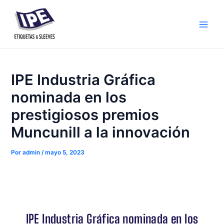
Ir
Navegación
Main
al
de
Men
contenido
entradas
IPE Industria Gráfica
nominada en los
prestigiosos premios
Muncunill a la innovación
Por
admin
/
mayo 5, 2023
IPE Industria Gráfica nominada en los