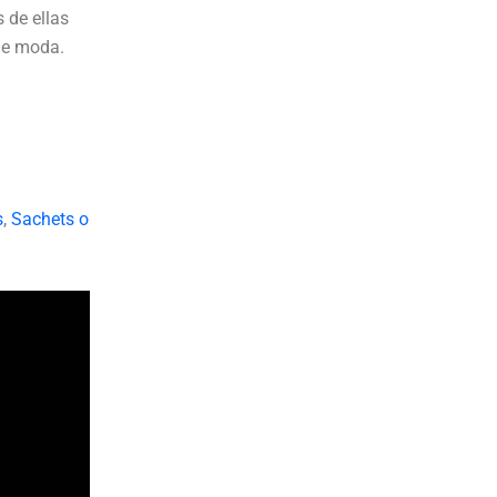
 de ellas
de moda.
s
,
Sachets o