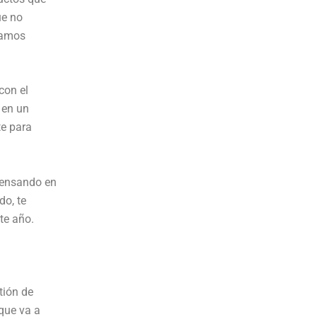
ue no
tamos
con el
 en un
te para
 pensando en
do, te
te año.
tión de
que va a