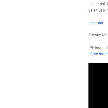
seguir así.
ya en uso,
Leer más
Fuente
: Ma
IPE industr
sobre mon