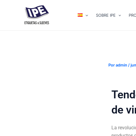
Ir
Navegación
al
de
SOBRE IPE
PR
contenido
entradas
Por
admin
/
ju
Tend
de vi
La revoluc
productos d