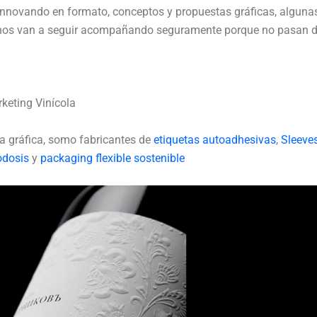
 Innovando en formato, conceptos y propuestas gráficas, algunas
 nos van a seguir acompañando seguramente porque no pasan 
rketing Vinícola
ia gráfica, somo fabricantes de
etiquetas autoadhesivas
,
Sleeve
odosis
y
packaging flexible sostenible