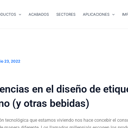
ODUCTOS
ACABADOS
SECTORES
APLICACIONES
IM
nio 23, 2022
encias en el diseño de etiqu
no (y otras bebidas)
ión tecnológica que estamos viviendo nos hace concebir el con
e manera diferente. Los llamados millennials escogen los prod